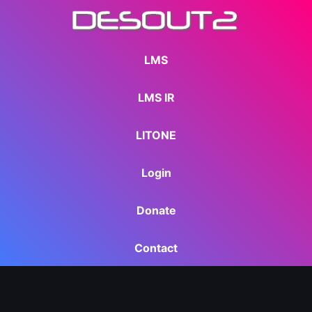
LMS
LMS IR
LITONE
Login
Donate
Contact