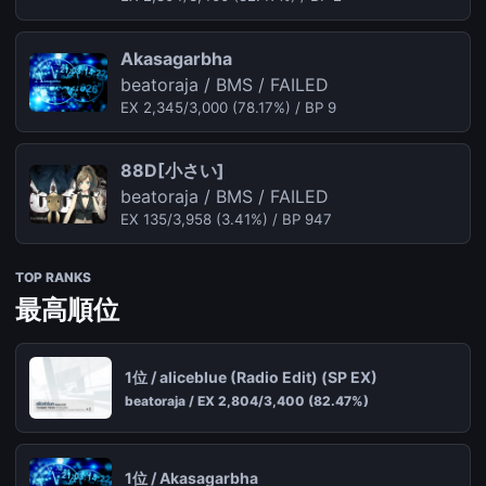
Akasagarbha
beatoraja / BMS / FAILED
EX 2,345/3,000 (78.17%) / BP 9
88D[小さい]
beatoraja / BMS / FAILED
EX 135/3,958 (3.41%) / BP 947
TOP RANKS
最高順位
1位 / aliceblue (Radio Edit) (SP EX)
beatoraja / EX 2,804/3,400 (82.47%)
1位 / Akasagarbha