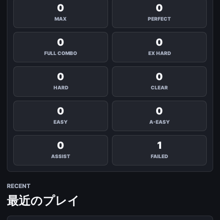
0
0
MAX
PERFECT
0
0
FULL COMBO
EX HARD
0
0
HARD
CLEAR
0
0
EASY
A-EASY
0
1
ASSIST
FAILED
RECENT
最近のプレイ