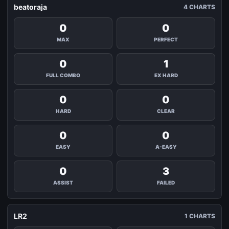
beatoraja
4 CHARTS
0
0
MAX
PERFECT
0
1
FULL COMBO
EX HARD
0
0
HARD
CLEAR
0
0
EASY
A-EASY
0
3
ASSIST
FAILED
LR2
1 CHARTS