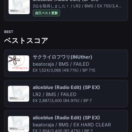
2位を取得しました！ / LR2 / BMS / EX 755/3,400 (22.21%) /
自己ベスト更新
BEST
ベストスコア
サクライロフワリ(INUther)
beatoraja / BMS / FAILED
EX 1,524/3,066 (49.71%) / BP 715
aliceblue (Radio Edit) (SP EX)
LR2 / BMS / FAILED
EX 2,887/3,400 (84.91%) / BP 7
aliceblue (Radio Edit) (SP EX)
beatoraja / BMS / EX HARD CLEAR
EX 2,804/3,400 (82.47%) / BP 2