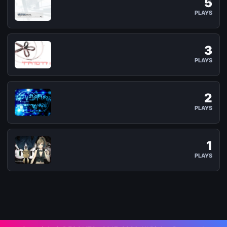
5
aliceblue (Radio Edit) (SP EX)
PLAYS
syatten / air / ANOTHER Lv.1 / BMS 7K
3
サクライロフワリ(INUther)
PLAYS
sweet smeller / obj-INU / ANOTHER Lv.11 / BMS 7K
2
Akasagarbha
PLAYS
wa. vs ETIA. / LEGGENDARIA Lv.12 / BMS 7K
1
88D[小さい]
PLAYS
mommy / LEGGENDARIA Lv.12 / BMS 7K