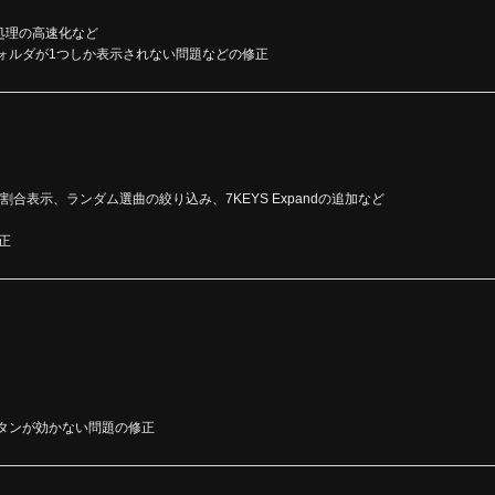
処理の高速化など
フォルダが1つしか表示されない問題などの修正
EL割合表示、ランダム選曲の絞り込み、7KEYS Expandの追加など
正
ボタンが効かない問題の修正