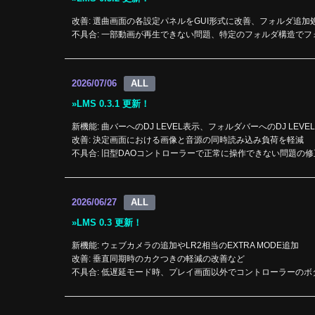
2026/07/21
LMS 0.3.2 更新！
改善: 選曲画面の各設定パネルをGUI形式に改善、フォルダ追加
不具合: 一部動画が再生できない問題、特定のフォルダ構造で
2026/07/06
LMS 0.3.1 更新！
新機能: 曲バーへのDJ LEVEL表示、フォルダバーへのDJ LEV
改善: 決定画面における画像と音源の同時読み込み負荷を軽減
不具合: 旧型DAOコントローラーで正常に操作できない問題の修
2026/06/27
LMS 0.3 更新！
新機能: ウェブカメラの追加やLR2相当のEXTRA MODE追加
改善: 垂直同期時のカクつきの軽減の改善など
不具合: 低遅延モード時、プレイ画面以外でコントローラーの