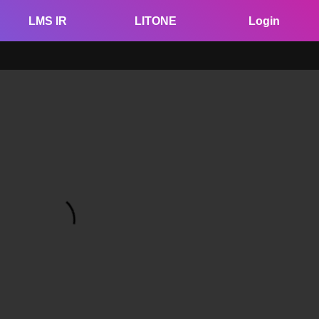
LMS IR
LITONE
Login