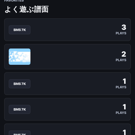
FAVORITES
よく遊ぶ譜面
3
Purple Junkie
BMS 7K
PLAYS
xxxppp / HYPER Lv.9 / BMS 7K
2
Qualia[Another]_SCR ver
PLAYS
Junk / modified to MIND / HYPER Lv.9 / BMS 7K
1
皿投げプリンセス
BMS 7K
PLAYS
o.s.gateと重音テト姫 / ANOTHER Lv.11 / BMS 7K
1
皿投げプリンセス
BMS 7K
PLAYS
o.s.gateと重音テト姫 / UnK-now/37X / ANOTHER Lv.9
1
HE is an Energizer(Pt.2) - SCRATCH++ -
BMS 7K