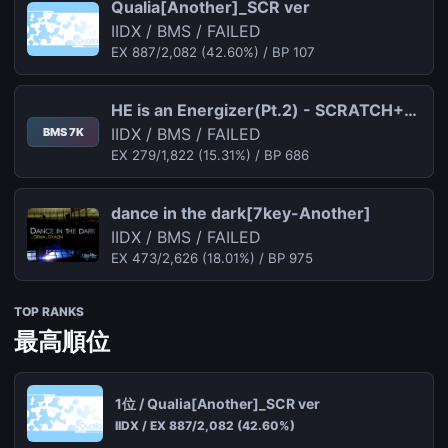
Qualia[Another]_SCR ver
IIDX / BMS / FAILED
EX 887/2,082 (42.60%) / BP 107
HE is an Energizer(Pt.2) - SCRATCH++ -
IIDX / BMS / FAILED
BMS 7K
EX 279/1,822 (15.31%) / BP 686
dance in the dark[7key-Another]
IIDX / BMS / FAILED
EX 473/2,626 (18.01%) / BP 975
TOP RANKS
最高順位
1位 / Qualia[Another]_SCR ver
IIDX / EX 887/2,082 (42.60%)