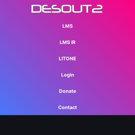
LMS
LMS IR
LITONE
Login
Donate
Contact