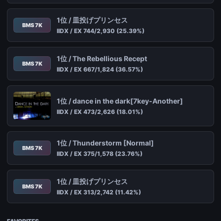
1位 / 皿投げプリンセス
BMS 7K
IIDX / EX 744/2,930 (25.39%)
1位 / The Rebellious Recept
BMS 7K
IIDX / EX 667/1,824 (36.57%)
1位 / dance in the dark[7key-Another]
IIDX / EX 473/2,626 (18.01%)
1位 / Thunderstorm [Normal]
BMS 7K
IIDX / EX 375/1,578 (23.76%)
1位 / 皿投げプリンセス
BMS 7K
IIDX / EX 313/2,742 (11.42%)