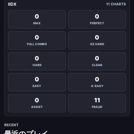
IIDX
11 CHARTS
0
0
MAX
PERFECT
0
0
FULL COMBO
EX HARD
0
0
HARD
CLEAR
0
0
EASY
A-EASY
0
11
ASSIST
FAILED
RECENT
最近のプレイ