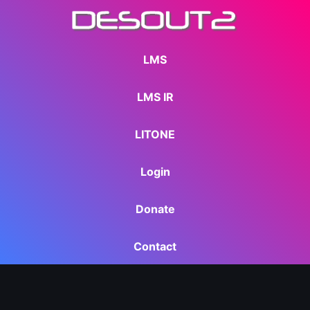
LMS
LMS IR
LITONE
Login
Donate
Contact