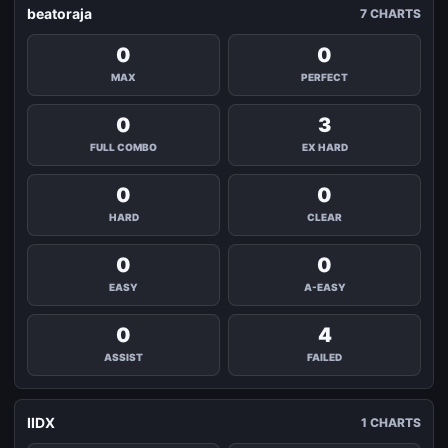
beatoraja
7 CHARTS
0
0
MAX
PERFECT
0
3
FULL COMBO
EX HARD
0
0
HARD
CLEAR
0
0
EASY
A-EASY
0
4
ASSIST
FAILED
IIDX
1 CHARTS