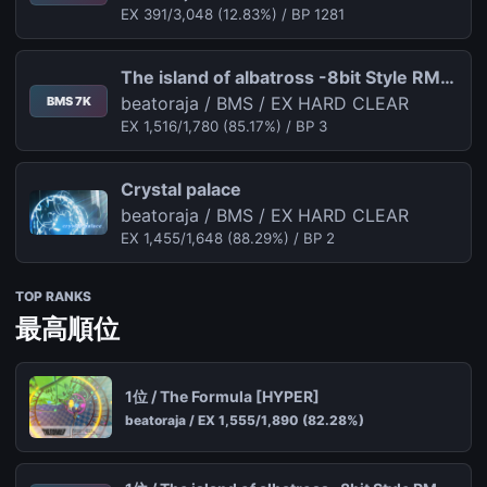
EX 391/3,048 (12.83%) / BP 1281
The island of albatross -8bit Style RMX-[HYPER]
beatoraja / BMS / EX HARD CLEAR
BMS 7K
EX 1,516/1,780 (85.17%) / BP 3
Crystal palace
beatoraja / BMS / EX HARD CLEAR
EX 1,455/1,648 (88.29%) / BP 2
TOP RANKS
最高順位
1位 / The Formula [HYPER]
beatoraja / EX 1,555/1,890 (82.28%)