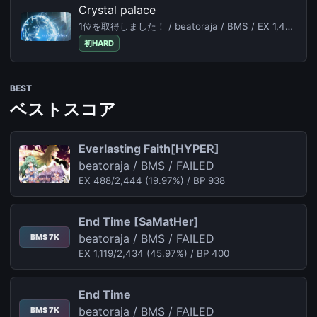
Crystal palace
1位を取得しました！ / beatoraja / BMS / EX 1,455/1,648 (88.29%) /
初HARD
BEST
ベストスコア
Everlasting Faith[HYPER]
beatoraja / BMS / FAILED
EX 488/2,444 (19.97%) / BP 938
End Time [SaMatHer]
beatoraja / BMS / FAILED
BMS 7K
EX 1,119/2,434 (45.97%) / BP 400
End Time
beatoraja / BMS / FAILED
BMS 7K