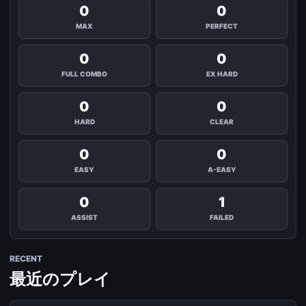
0
0
MAX
PERFECT
0
0
FULL COMBO
EX HARD
0
0
HARD
CLEAR
0
0
EASY
A-EASY
0
1
ASSIST
FAILED
RECENT
最近のプレイ