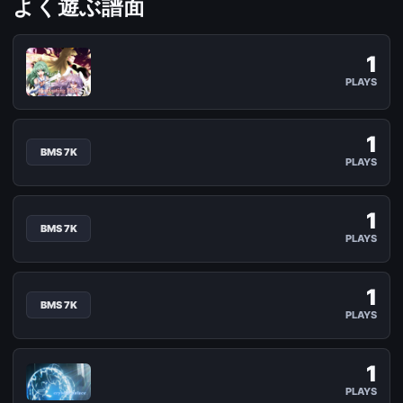
よく遊ぶ譜面
1
Everlasting Faith[HYPER]
PLAYS
rider feat. A Dokuga / HYPER Lv.10 / BMS 7K
1
End Time [SaMatHer]
BMS 7K
PLAYS
Cres obj:samayoi / ANOTHER Lv.8 / BMS 7K
1
End Time
BMS 7K
PLAYS
Cres / HYPER Lv.15 / BMS 7K
1
The island of albatross -8bit Style RMX-[HY
BMS 7K
PLAYS
CELLON. (anubasu-anubasu) / HYPER Lv.8 / BMS 7
1
Crystal palace
PLAYS
SHIKI / HYPER Lv.9 / BMS 7K