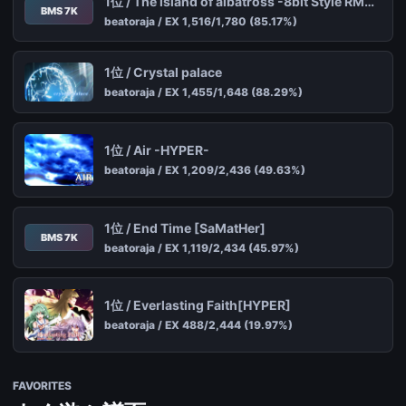
1位 / The island of albatross -8bit Style RMX-[HYPER]
BMS 7K
beatoraja / EX 1,516/1,780 (85.17%)
1位 / Crystal palace
beatoraja / EX 1,455/1,648 (88.29%)
1位 / Air -HYPER-
beatoraja / EX 1,209/2,436 (49.63%)
1位 / End Time [SaMatHer]
BMS 7K
beatoraja / EX 1,119/2,434 (45.97%)
1位 / Everlasting Faith[HYPER]
beatoraja / EX 488/2,444 (19.97%)
FAVORITES