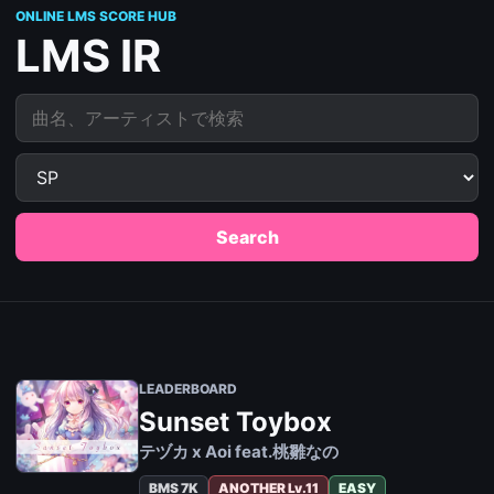
ONLINE LMS SCORE HUB
LMS IR
曲名、アーティストで検索
Search
LEADERBOARD
Sunset Toybox
テヅカ x Aoi feat.桃雛なの
BMS 7K
ANOTHER Lv.11
EASY