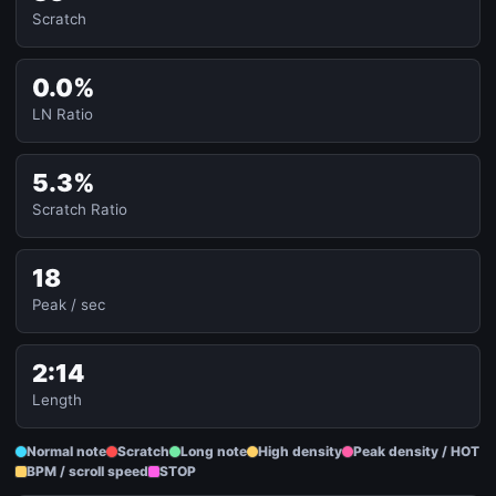
Scratch
0.0%
LN Ratio
5.3%
Scratch Ratio
18
Peak / sec
2:14
Length
Normal note
Scratch
Long note
High density
Peak density / HOT
BPM / scroll speed
STOP