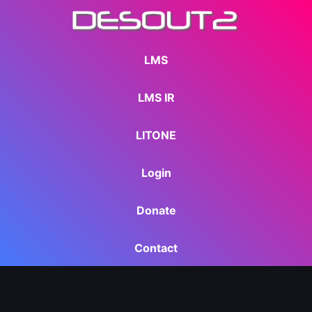
LMS
LMS IR
LITONE
Login
Donate
Contact