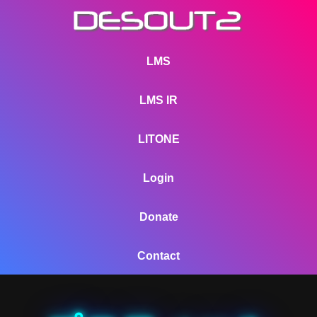
LMS
LMS IR
LITONE
Login
Donate
Contact